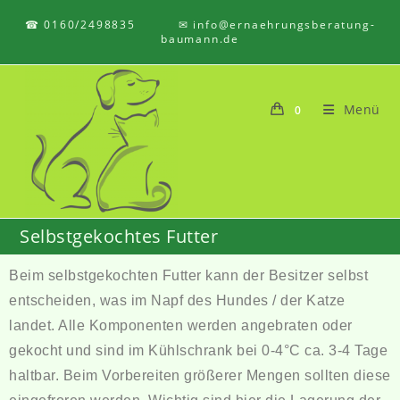
☎ 0160/2498835 ✉ info@ernaehrungsberatung-
baumann.de
Menü
0
Selbstgekochtes Futter
Beim selbstgekochten Futter kann der Besitzer selbst
entscheiden, was im Napf des Hundes / der Katze
landet. Alle Komponenten werden angebraten oder
gekocht und sind im Kühlschrank bei 0-4°C ca. 3-4 Tage
haltbar. Beim Vorbereiten größerer Mengen sollten diese