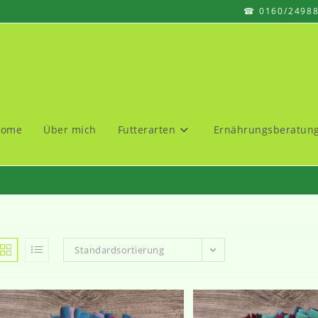
☎ 0160/2498
Home
Über mich
Futterarten
Ernährungsberatun
Standardsortierung