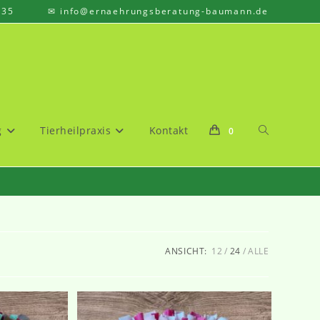
835 ✉ info@ernaehrungsberatung-baumann.de
Website-
g
Tierheilpraxis
Kontakt
0
Suche
ANSICHT:
12
24
ALLE
umschalten