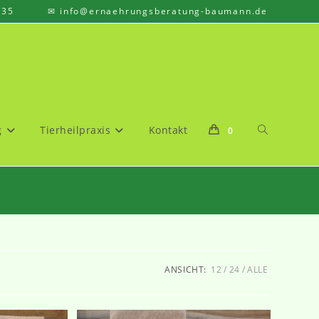
835 ✉ info@ernaehrungsberatung-baumann.de
Website-
g
Tierheilpraxis
Kontakt
0
Suche
ANSICHT:
12
24
ALLE
umschalten