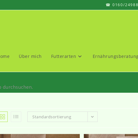
☎ 0160/2498
Home
Über mich
Futterarten
Ernährungsberatun
op durchsuchen.
Standardsortierung