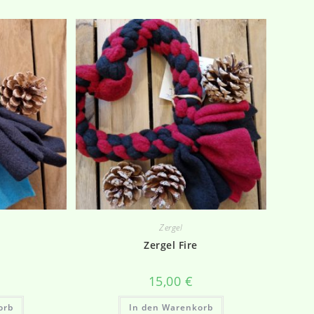
Zergel
e
Zergel Fire
15,00
€
orb
In den Warenkorb