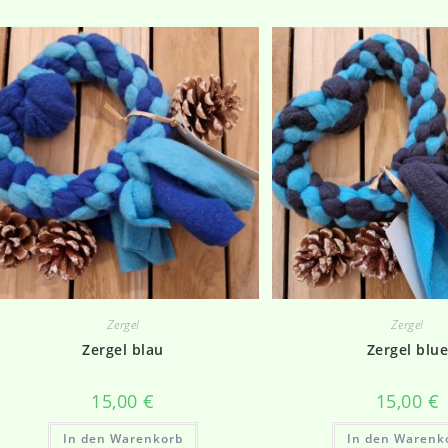
Zergel
Zergel
Zergel blau
Zergel blu
15,00
€
15,00
€
In den Warenkorb
In den Warenk